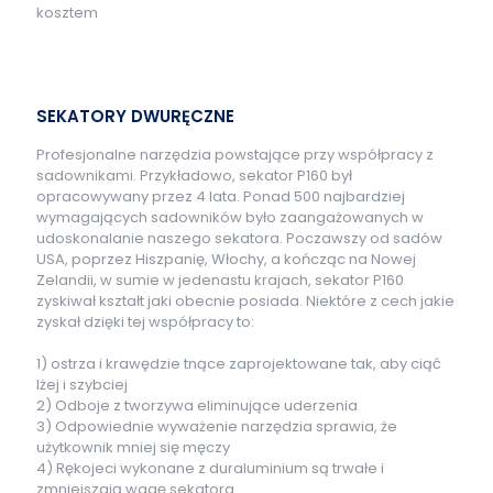
kosztem
SEKATORY DWURĘCZNE
Profesjonalne narzędzia powstające przy współpracy z
sadownikami. Przykładowo, sekator P160 był
opracowywany przez 4 lata. Ponad 500 najbardziej
wymagających sadowników było zaangażowanych w
udoskonalanie naszego sekatora. Poczawszy od sadów
USA, poprzez Hiszpanię, Włochy, a kończąc na Nowej
Zelandii, w sumie w jedenastu krajach, sekator P160
zyskiwał kształt jaki obecnie posiada. Niektóre z cech jakie
zyskał dzięki tej współpracy to:
1) ostrza i krawędzie tnące zaprojektowane tak, aby ciąć
lżej i szybciej
2) Odboje z tworzywa eliminujące uderzenia
3) Odpowiednie wyważenie narzędzia sprawia, że
użytkownik mniej się męczy
4) Rękojeci wykonane z duraluminium są trwałe i
zmniejszają wagę sekatora.