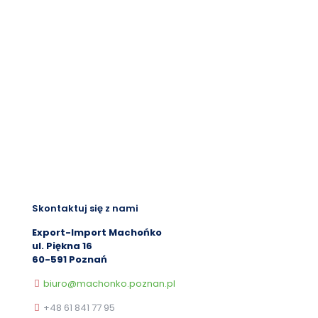
Skontaktuj się z nami
Export-Import Machońko
ul. Piękna 16
60-591 Poznań
biuro@machonko.poznan.pl
+48 61 841 77 95