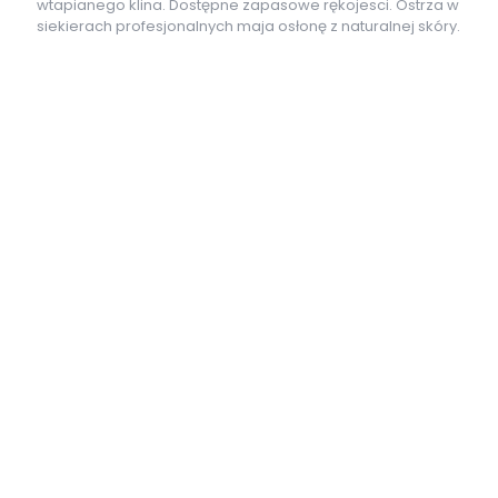
wtapianego klina. Dostępne zapasowe rękojesci. Ostrza w
siekierach profesjonalnych maja osłonę z naturalnej skóry.