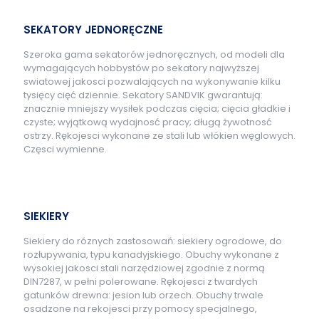
SEKATORY JEDNORĘCZNE
Szeroka gama sekatorów jednoręcznych, od modeli dla
wymagających hobbystów po sekatory najwyższej
swiatowej jakosci pozwalających na wykonywanie kilku
tysięcy cięć dziennie. Sekatory SANDVIK gwarantują:
znacznie mniejszy wysiłek podczas cięcia; cięcia gładkie i
czyste; wyjątkową wydajnosć pracy; długą żywotnosć
ostrzy. Rękojesci wykonane ze stali lub włókien węglowych.
Częsci wymienne.
SIEKIERY
Siekiery do róznych zastosowań: siekiery ogrodowe, do
rozłupywania, typu kanadyjskiego. Obuchy wykonane z
wysokiej jakosci stali narzędziowej zgodnie z normą
DIN7287, w pełni polerowane. Rękojesci z twardych
gatunków drewna: jesion lub orzech. Obuchy trwale
osadzone na rekojesci przy pomocy specjalnego,