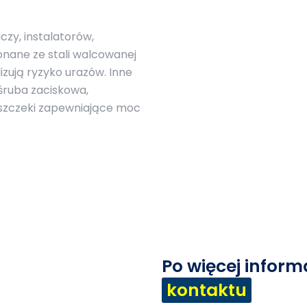
zy, instalatorów,
ane ze stali walcowanej
izują ryzyko urazów. Inne
śruba zaciskowa,
 szczeki zapewniające moc
Po więcej infor
kontaktu