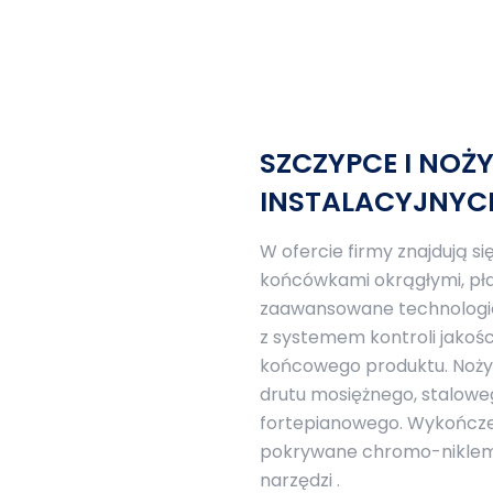
SZCZYPCE I NOŻ
INSTALACYJNYC
W ofercie firmy znajdują s
końcówkami okrągłymi, pła
zaawansowane technologie 
z systemem kontroli jakośc
końcowego produktu. Nożyc
drutu mosiężnego, stalowe
fortepianowego. Wykończe
pokrywane chromo-niklem. 
narzędzi .