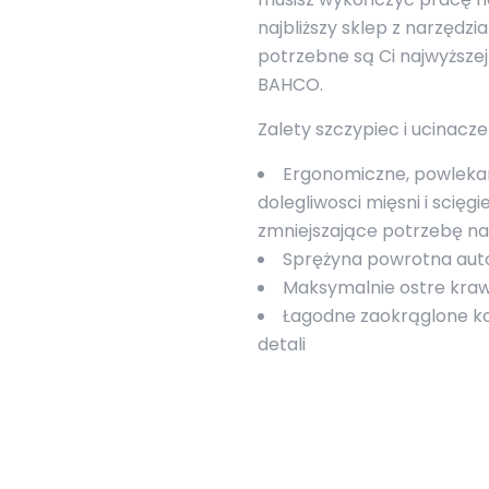
najbliższy sklep z narzędzi
potrzebne są Ci najwyższej 
BAHCO.
Zalety szczypiec i ucinacz
Ergonomiczne, powlekan
dolegliwosci mięsni i scię
zmniejszające potrzebę na
Sprężyna powrotna auto
Maksymalnie ostre kra
Łagodne zaokrąglone ko
detali