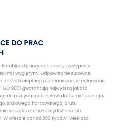
YCE DO PRAC
H
ię kombinerki, nożyce boczne, szczypce z
skimi i wygiętymi. Odpowiednie surowce,
obróbki cieplnej i mechanicznej w połączeniu
i ISO 9001 gwarantują najwyższą jakość
e do różnych materiałów; drutu miedzianego,
go, stalowego hartowanego, drutu
nie szczęk: czarne-oksydowane lub
W ofercie ponad 200 typów i wielkości