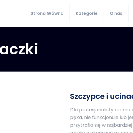
Strona Główna
Kategorie
O nas
naczki
Szczypce i ucin
Dla profesjonalisty nie ma n
pęka, nie funkcjonuje lub j
przytrafia się w najbardz
musisz wykończyć pracę na