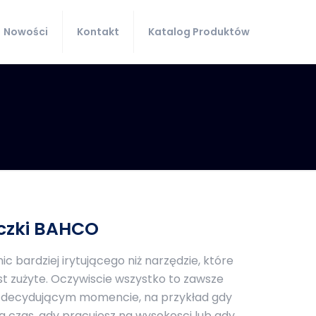
Nowości
Kontakt
Katalog Produktów
aczki BAHCO
ic bardziej irytującego niż narzędzie, które
est zużyte. Oczywiscie wszystko to zawsze
iej decydującym momencie, na przykład gdy
 czas, gdy pracujesz na wysokosci lub gdy