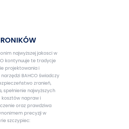
KTRONIKÓW
nim najwyższej jakosci w
O kontynuuje te tradycje
e projektowania i
ci narzędzi BAHCO świadczy
ezpieczeństwo zranień,
a, spełnienie najwyższych
 kosztów napraw i
dczenie oraz prawdziwa
synonimem precyzji w
rie szczypiec: